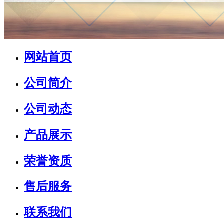
网站首页
公司简介
公司动态
产品展示
荣誉资质
售后服务
联系我们