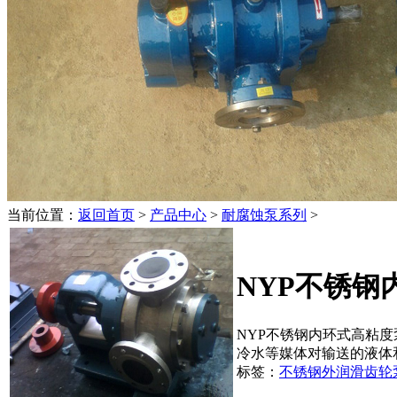
当前位置：
返回首页
>
产品中心
>
耐腐蚀泵系列
>
NYP不锈钢
NYP不锈钢内环式高粘
冷水等媒体对输送的液体
标签：
不锈钢外润滑齿轮