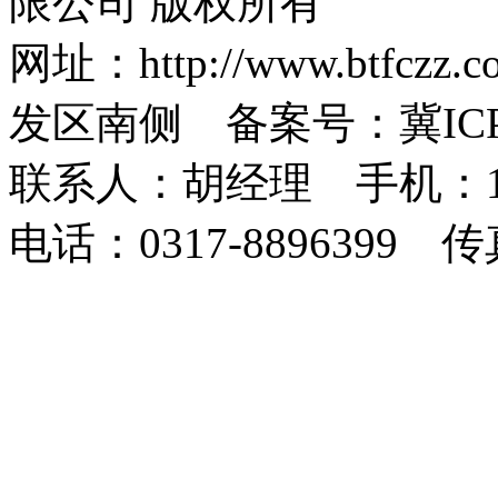
限公司 版权所有
网址：http://www.bt
发区南侧 备案号：冀ICP备1
联系人：胡经理 手机：1873
电话：0317-8896399 传