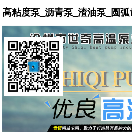
高粘度泵_沥青泵_渣油泵_圆弧