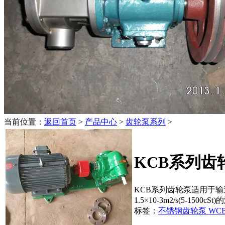
当前位置：
返回首页
>
产品中心
>
齿轮泵系列
>
KCB系列齿
KCB系列齿轮泵适用于输
1.5×10-3m2/s(5-1
标签：
不锈钢齿轮泵
WC